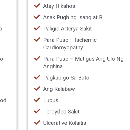
Atay Hikahos
Anak Pugh ng Isang at B
o
Paligid Arterya Sakit
e
Para Puso – Ischemic
Cardiomyopathy
 o
Para Puso – Matigas Ang Ulo Ng
Anghina
Pagkabigo Sa Bato
Ang Kalabaw
god
Lupus
Teroydeo Sakit
Ulcerative Kolaitis