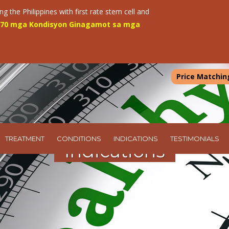
g the Philippines with first rate stem cell and
a 70 mga Kondisyon Ginagamot sa mga
Price Matchin
TREATMENT
CONDITIONS
INDICATIONS
TESTIMONIALS
Indications