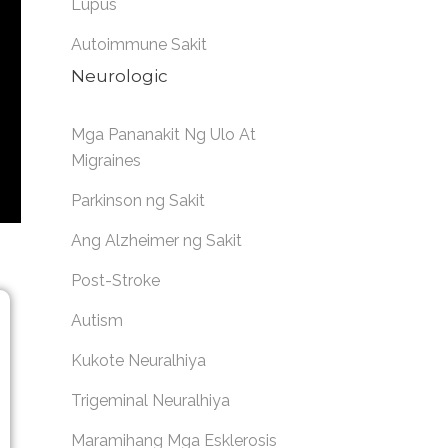
Lupus
Autoimmune Sakit
Neurologic
Mga Pananakit Ng Ulo At
Migraines
Parkinson ng Sakit
Ang Alzheimer ng Sakit
Post-Stroke
Autism
Kukote Neuralhiya
Trigeminal Neuralhiya
Maramihang Mga Esklerosis