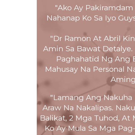
"Ako Ay Pakiramdam M
Nahanap Ko Sa Iyo Guy
"Dr Ramon At Abril K
Amin Sa Bawat Detalye
Paghahatid Ng Ang 
Mahusay Na Personal N
Aming 
"Lamang Ang Nakuha 
Araw Na Nakalipas. Nak
Balikat, 2 Mga Tuhod, At
Ko Ay Mula Sa Mga Pag-S