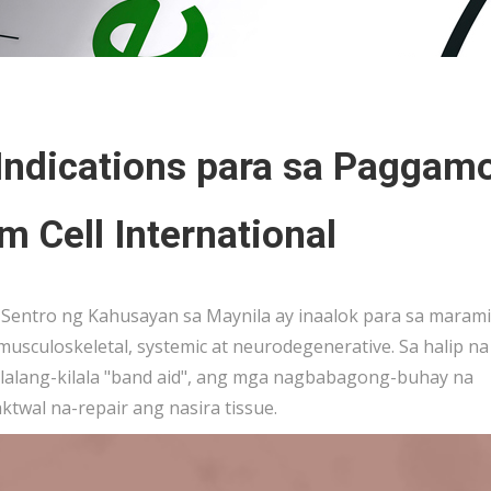
Indications para sa Paggam
m Cell International
a Sentro ng Kahusayan sa Maynila ay inaalok para sa maram
usculoskeletal, systemic at neurodegenerative. Sa halip na
ilalang-kilala "band aid", ang mga nagbabagong-buhay na
twal na-repair ang nasira tissue.