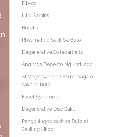
Elbow
g
Litid Sprains
Bursitis
on
Rheumatoid Sakit Sa Buto
Degenerative Osteoarthrits
Ang Mga Depekto Ng Kartilago
SI Magkasanib na Pamamaga o
sakit sa Buto
Facet Syndrome
Degenerative Disc Sakit
Panggulugod sakit sa Buto at
a
Sakit ng Likod
g