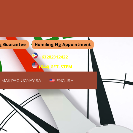
g Guarantee
Humiling Ng Appointment
+63282312422
(844) GET-STEM
MAKIPAG-UGNAY SA
ENGLISH