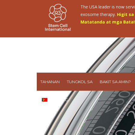
The USA leader is now servin
exosome therapy.
Higit s
Matatanda at mga Bata!
TAHANAN
TUNGKOL SA
BAKIT SA AMIN?
TAGALOG