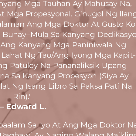
nyang Mga Tauhan Ay Mahusay Na,
t Mga Propesyonal. Ginugol Ng Ilan
laman Ang Mga Doktor At Gusto Ko
a Buhay–Mula Sa Kanyang Dedikasy
, Ang Kanyang Mga Paniniwala Ng
Lahat Ng Tao/ang Iyong Mga Kapit-
ng Patuloy Na Pananaliksik Upang
na Sa Kanyang Propesyon (siya Ay
at Ng Isang Libro Sa Paksa Pati Na
Rin)."
– Edward L.
paalam Sa Iyo At Ang Mga Doktor N
Pagbawi Ay Naging Walang Maiklin