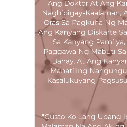
Ang Doktor At Ang Ka
Nagbibigay-Kaalaman, A
Oras Sa Pagkuha Ng Ma
Ang Kanyang Diskarte S
Sa Kanyang Pamilya
Paggawa Ng Mabuti Sa 
Bahay, At Ang Kanya
Manatiling Nangungu
Kasalukuyang Pagsusul
"Gusto Ko Lang Upang I
Malaman Na Ang Aking 