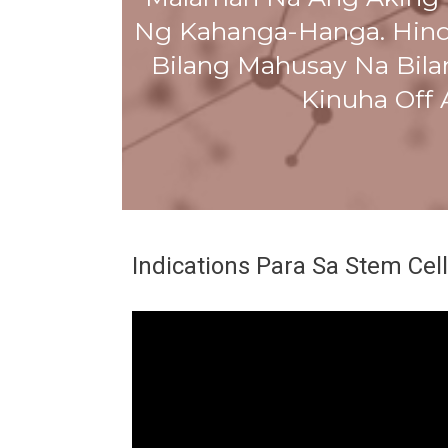
Ng Kahanga-Hanga. Hindi
Bilang Mahusay Na Bilan
Kinuha Off
Indications Para Sa Stem Cell