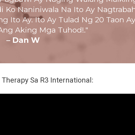
 Ko Naniniwala Na Ito Ay Nagtraba
g Ito Ay. Ito Ay Tulad Ng 20 Taon A
 Ang Aking Mga Tuhod!."
– Dan W
 Therapy Sa R3 International: