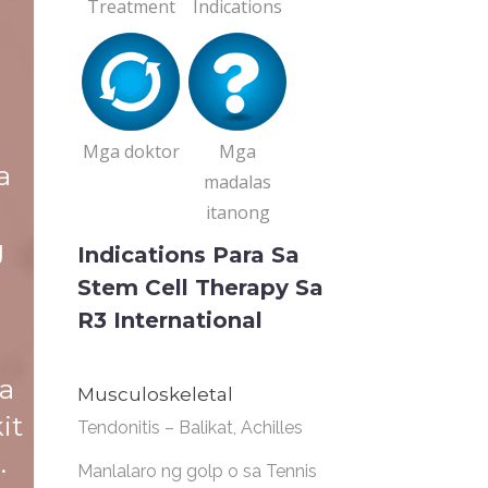
Treatment
Indications
Mga doktor
Mga
a
madalas
itanong
g
Indications Para Sa
Stem Cell Therapy Sa
R3 International
a
Musculoskeletal
it
Tendonitis – Balikat, Achilles
.
Manlalaro ng golp o sa Tennis